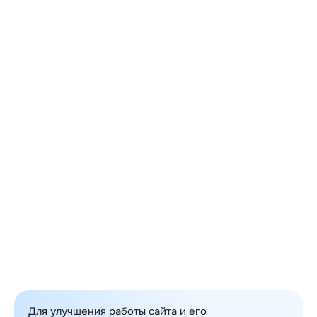
Имя
Фамилия
Название организации
Должность
Телефон
Email
Опишите вашу задачу
Прикрепить файл
Я даю своё
согласие
ООО «ИТ Консалтинг»
на обработку моих персональных данных
Отправить
Для улучшения работы сайта и его