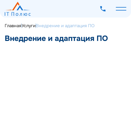
Главная
Услуги
Внедрение и адаптация ПО
Внедрение и адаптация ПО
О компании
Услуги
Программное обеспечение
Наш опыт
Мероприятия
Заказать консультацию
Блог
Контакты
Единый подрядчик вместо