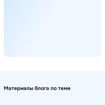
учреждений
Программы для бизнеса
02
Отраслевые решения
03
Инфраструктурное ПО
04
Средства защиты информации и ИТ-
05
инфраструктуры
Материалы блога по теме
Свое vs. Реестровое: гид по ПО для