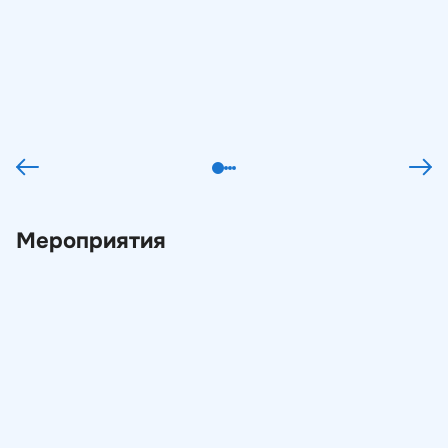
объектов КИИ в 2026 году
06.02.2026
Статьи
Мероприятия
Вебинар партнера: Обеспечение
технологического суверенитета
муниципальных систем исполнения
бюджета
02.02.2026
Вебинары