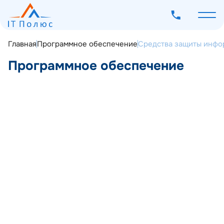
Главная
Программное обеспечение
Средства защиты инфо
Программное обеспечение
О компании
Услуги
Программное обеспечение
Межсетевые экраны нового поколения
01
Наш опыт
(NGFW)
Мероприятия
Управление соответствием требованиям
02
Блог
информационной безопасности
(compliance в ИБ)
Контакты