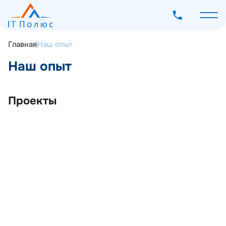
Главная
Наш опыт
Наш опыт
О компании
Проекты
Услуги
Программное обеспечение
Наш опыт
Бизнес
Мероприятия
Блог
Внедрение системы автоматизации ИБ-
Контакты
комплаенса для транспортного
предприятия-субъекта КИИ