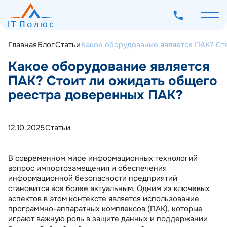
Главная
Блог
Статьи
Какое оборудование является ПАК? Ст
Какое оборудование является
ПАК? Стоит ли ожидать общего
реестра доверенных ПАК?
О компании
Услуги
12.10.2025
Статьи
Программное обеспечение
Наш опыт
В современном мире информационных технологий
Мероприятия
вопрос импортозамещения и обеспечения
информационной безопасности предприятий
Блог
становится все более актуальным. Одним из ключевых
аспектов в этом контексте является использование
Контакты
программно-аппаратных комплексов (ПАК), которые
играют важную роль в защите данных и поддержании