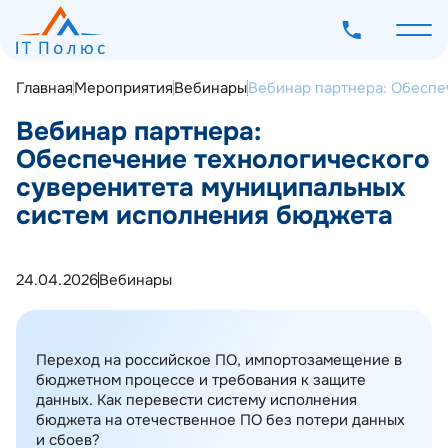
Главная
Мероприятия
Вебинары
Вебинар партнера: Обеспе
Вебинар партнера:
Обеспечение технологического
суверенитета муниципальных
О компании
систем исполнения бюджета
Услуги
Программное обеспечение
24.04.2026
Вебинары
Наш опыт
Мероприятия
Переход на российское ПО, импортозамещение в
Блог
бюджетном процессе и требования к защите
Контакты
данных. Как перевести систему исполнения
бюджета на отечественное ПО без потери данных
и сбоев?