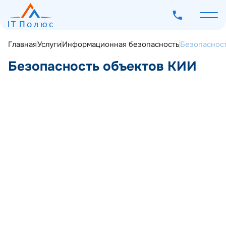
Главная
Услуги
Информационная безопасность
Безопаснос
Безопасность объектов КИИ
О компании
Услуги
Программное обеспечение
Наш опыт
Получить консультацию
Мероприятия
Блог
Контакты
Соответствие требованиям
регуляторов