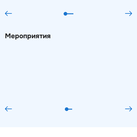
23.04.2026
Статьи
Мероприятия
Вебинар «Защита персональных данных и
объектов КИИ в бюджетных учреждениях:
законодательные нововведения и
особенности их реализации в бюджетной
сфере»
29.05.2024
Вебинары