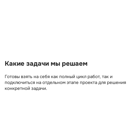
Работаем на основании лицензий ФСТЭК и
Еди
ФСБ России. Выполняем работы по
про
технической защите информации и
вне
внедрению СКЗИ в соответствии с
про
актуальным законодательством и
требованиями регуляторов. С нами вы
защищены от штрафов и предписаний.
Какие задачи мы решаем
Готовы взять на себя как полный цикл работ, так и
подключиться на отдельном этапе проекта для решения
конкретной задачи.
Аудит и проверка принадлежности к