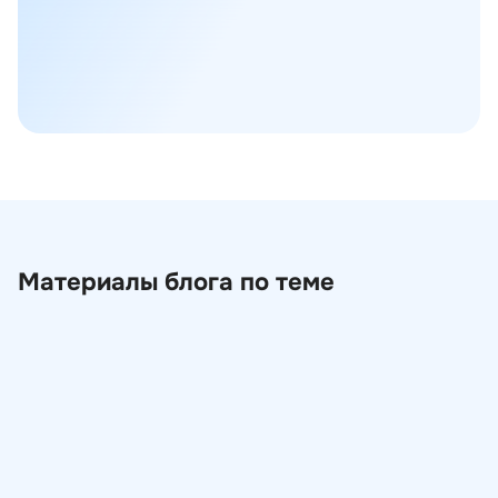
Управление соответствием требованиям
02
информационной безопасности
(compliance в ИБ)
Материалы блога по теме
Попали под КИИ задним числом:
пошаговый алгоритм для «новых»
субъектов