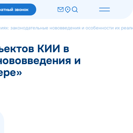
атный звонок
иях: законодательные нововведения и особенности их реал
ъектов КИИ в
нововведения и
ере»