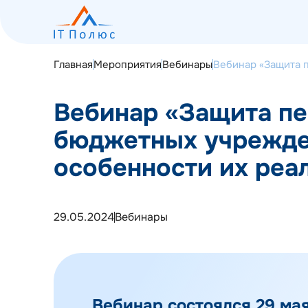
Главная
Мероприятия
Вебинары
Вебинар «Защита 
Вебинар «Защита пе
бюджетных учрежде
О компании
особенности их реа
Услуги
Программное обеспечение
29.05.2024
Вебинары
Наш опыт
Мероприятия
Блог
Вебинар состоялся 29 мая
Контакты