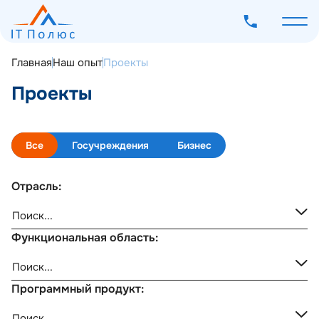
Главная
Наш опыт
Проекты
Проекты
О компании
Все
Госучреждения
Бизнес
Услуги
Программное обеспечение
Отрасль:
Наш опыт
Мероприятия
Функциональная область:
Блог
Контакты
Программный продукт: