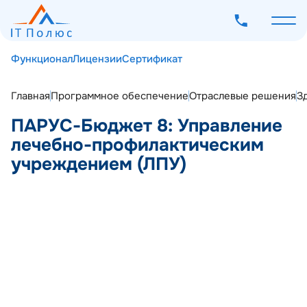
Функционал
Лицензии
Сертификат
Главная
Программное обеспечение
Отраслевые решения
З
ПАРУС-Бюджет 8: Управление
О компании
лечебно-профилактическим
Услуги
учреждением (ЛПУ)
Программное обеспечение
Наш опыт
Мероприятия
Блог
Контакты