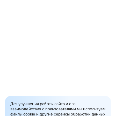
Фамилия
Название организации
Должность
Телефон
Email
Опишите вашу задачу
Прикрепить файл
Я даю своё
согласие
ООО «ИТ Консалтинг»
на обработку моих персональных данных
Отправить
Для улучшения работы сайта и его
взаимодействия с пользователями мы используем
файлы cookie и другие сервисы обработки данных