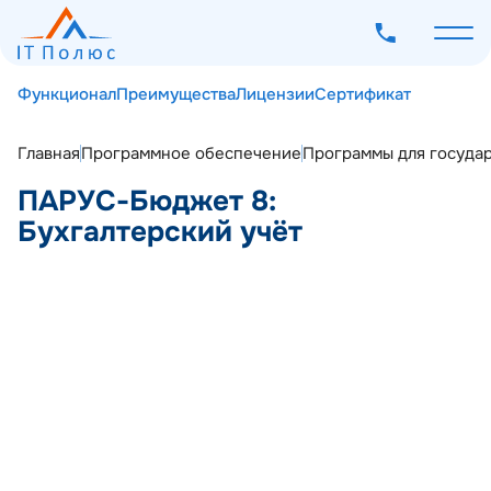
Функционал
Преимущества
Лицензии
Сертификат
Главная
Программное обеспечение
Программы для госуда
ПАРУС-Бюджет 8:
О компании
Бухгалтерский учёт
Услуги
Программное обеспечение
Наш опыт
Мероприятия
Блог
Контакты