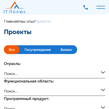
Главная
Наш опыт
Проекты
Проекты
О компании
Все
Госучреждения
Бизнес
Услуги
Программное обеспечение
Отрасль:
Наш опыт
Мероприятия
Функциональная область:
Блог
Контакты
Программный продукт: