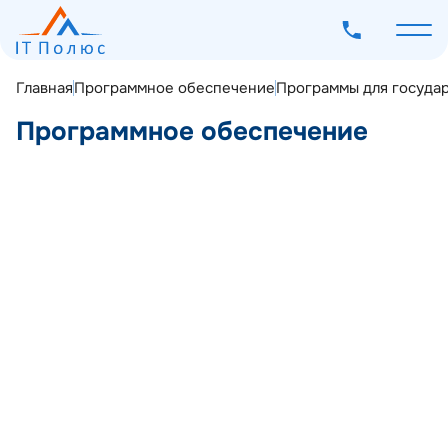
Главная
Программное обеспечение
Программы для госуда
Программное обеспечение
О компании
Услуги
Программное обеспечение
Исполнение бюджета
01
Наш опыт
Кейсистемс: Бюджет-СМАРТ
Мероприятия
Блог
Контакты