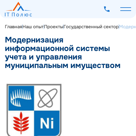
Главная
Наш опыт
Проекты
Государственный сектор
Модерн
Модернизация
информационной системы
учета и управления
О компании
муниципальным имуществом
Услуги
Программное обеспечение
Наш опыт
Мероприятия
Блог
Контакты