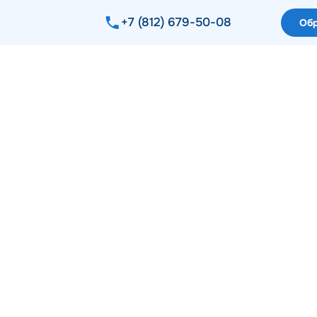
+7 (812) 679-50-08
Обр
ный исследовательский
тет ИТМО
.ru/