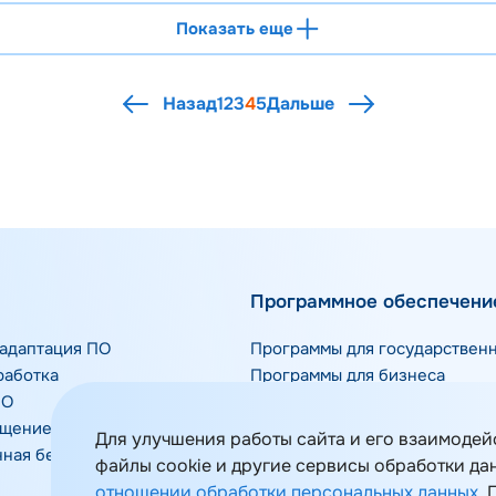
Показать еще
Назад
1
2
3
4
5
Дальше
Программное обеспечени
адаптация ПО
Программы для государствен
работка
Программы для бизнеса
ПО
Отраслевые решения
ещение ПО
Инфраструктурное ПО
Для улучшения работы сайта и его взаимодей
ная безопасность
Средства защиты информации
файлы cookie и другие сервисы обработки да
отношении обработки персональных данных
.