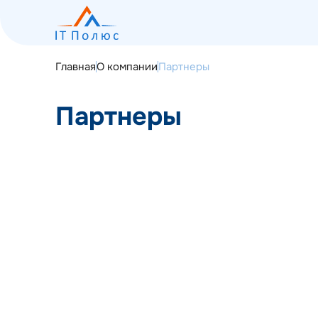
Главная
О компании
Партнеры
Партнеры
О компании
Услуги
Программное обеспечение
Националь
Наш опыт
универси
Партнер
Мероприятия
https://itmo
Блог
Контакты