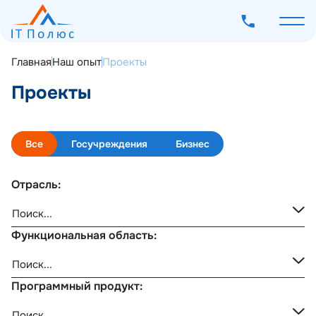
Главная
Наш опыт
Проекты
Проекты
О компании
Все
Госучреждения
Бизнес
Услуги
Программное обеспечение
Отрасль:
Наш опыт
Мероприятия
Функциональная область:
Блог
Контакты
Программный продукт: